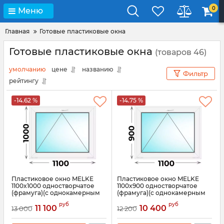
0
Меню
Главная
Готовые пластиковые окна
Готовые пластиковые окна
(товаров 46)
умолчанию
цене
названию
Фильтр
рейтингу
-14.62 %
-14.75 %
Пластиковое окно MELKE
Пластиковое окно MELKE
1100x1000 одностворчатое
1100x900 одностворчатое
(фрамуга)(с однокамерным
(фрамуга)(с однокамерным
стеклопакетом)
стеклопакетом)
руб
руб
11 100
10 400
13 000
12 200
Артикул:
3730
Артикул:
3729