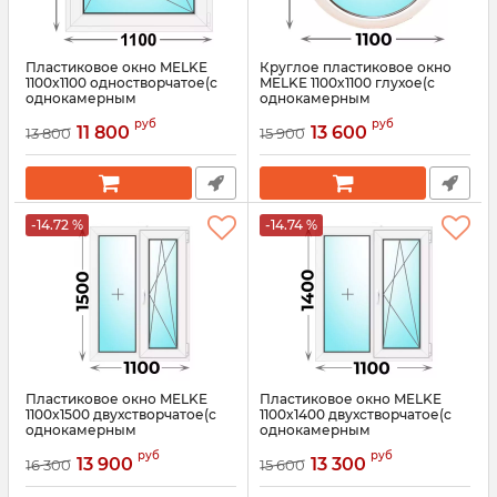
Пластиковое окно MELKE
Круглое пластиковое окно
1100x1100 одностворчатое(с
MELKE 1100x1100 глухое(с
однокамерным
однокамерным
стеклопакетом)
стеклопакетом)
руб
руб
11 800
13 600
13 800
15 900
Артикул:
3660
Артикул:
3621
-14.72 %
-14.74 %
Пластиковое окно MELKE
Пластиковое окно MELKE
1100x1500 двухстворчатое(с
1100x1400 двухстворчатое(с
однокамерным
однокамерным
стеклопакетом)
стеклопакетом)
руб
руб
13 900
13 300
16 300
15 600
Артикул:
3590
Артикул:
3589