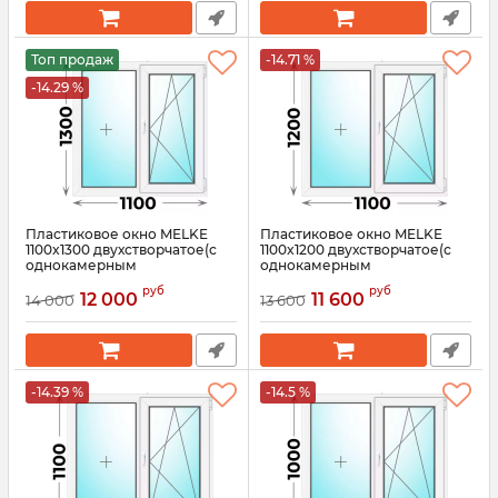
Топ продаж
-14.71 %
-14.29 %
Пластиковое окно MELKE
Пластиковое окно MELKE
1100x1300 двухстворчатое(с
1100x1200 двухстворчатое(с
однокамерным
однокамерным
стеклопакетом)
стеклопакетом)
руб
руб
12 000
11 600
14 000
13 600
Артикул:
3588
Артикул:
3587
-14.39 %
-14.5 %