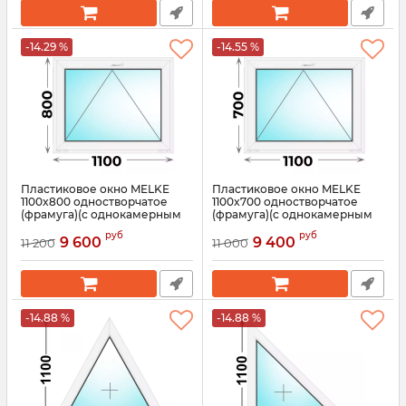
-14.29 %
-14.55 %
Пластиковое окно MELKE
Пластиковое окно MELKE
1100x800 одностворчатое
1100x700 одностворчатое
(фрамуга)(с однокамерным
(фрамуга)(с однокамерным
стеклопакетом)
стеклопакетом)
руб
руб
9 600
9 400
11 200
11 000
Артикул:
3728
Артикул:
3727
-14.88 %
-14.88 %