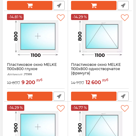
-14.81 %
-14.29 %
Пластиковое окно MELKE
Пластиковое окно MELKE
1100x800 глухое
1100x800 одностворчатое
(фрамуга)
Артикул:
2789
Артикул:
3115
руб
руб
9 200
12 600
10 800
14 700
-14.29 %
-14.77 %