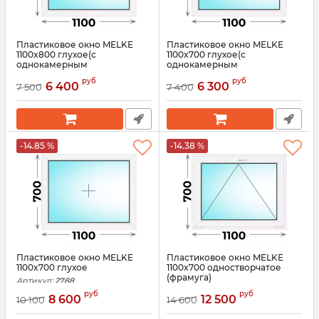
Пластиковое окно MELKE
Пластиковое окно MELKE
1100x800 глухое(с
1100x700 глухое(с
однокамерным
однокамерным
стеклопакетом)
стеклопакетом)
руб
руб
6 400
6 300
7 500
7 400
Артикул:
3569
Артикул:
3568
-14.85 %
-14.38 %
Пластиковое окно MELKE
Пластиковое окно MELKE
1100x700 глухое
1100x700 одностворчатое
(фрамуга)
Артикул:
2788
Артикул:
3114
руб
руб
8 600
12 500
10 100
14 600