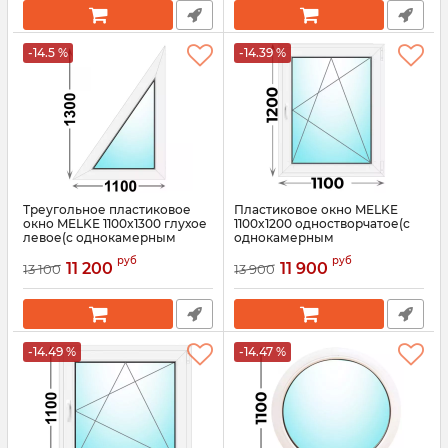
-14.5 %
-14.39 %
Треугольное пластиковое
Пластиковое окно MELKE
окно MELKE 1100x1300 глухое
1100x1200 одностворчатое(с
левое(с однокамерным
однокамерным
стеклопакетом)
стеклопакетом)
руб
руб
11 200
11 900
13 100
13 900
Артикул:
3679
Артикул:
3661
-14.49 %
-14.47 %