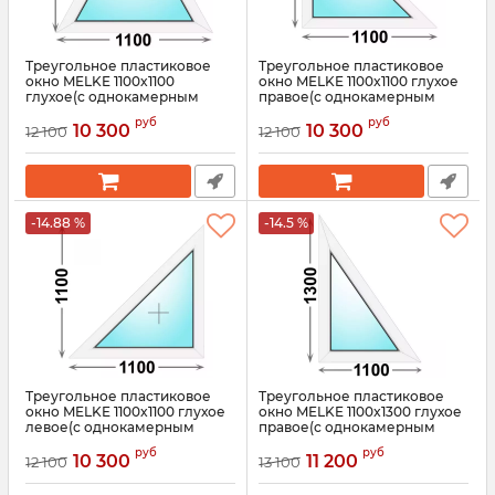
Треугольное пластиковое
Треугольное пластиковое
окно MELKE 1100x1100
окно MELKE 1100x1100 глухое
глухое(с однокамерным
правое(с однокамерным
стеклопакетом)
стеклопакетом)
руб
руб
10 300
10 300
12 100
12 100
Артикул:
3699
Артикул:
3690
-14.88 %
-14.5 %
Треугольное пластиковое
Треугольное пластиковое
окно MELKE 1100x1100 глухое
окно MELKE 1100x1300 глухое
левое(с однокамерным
правое(с однокамерным
стеклопакетом)
стеклопакетом)
руб
руб
10 300
11 200
12 100
13 100
Артикул:
3689
Артикул:
3680