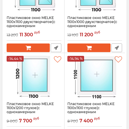
Пластиковое окно MELKE
Пластиковое окно MELKE
1100x1100 двухстворчатое(с
1100x1000 двухстворчатое(с
однокамерным
однокамерным
стеклопакетом)
стеклопакетом)
руб
руб
11 300
11 200
13 200
13 100
Артикул:
3586
Артикул:
3585
-14.44 %
-14.94 %
Пластиковое окно MELKE
Пластиковое окно MELKE
1100x1200 глухое(с
1100x1100 глухое(с
однокамерным
однокамерным
стеклопакетом)
стеклопакетом)
руб
руб
7 700
7 400
9 000
8 700
Артикул:
3573
Артикул:
3572