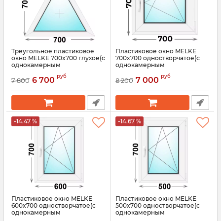
Треугольное пластиковое
Пластиковое окно MELKE
окно MELKE 700x700 глухое(с
700x700 одностворчатое(с
однокамерным
однокамерным
стеклопакетом)
стеклопакетом)
руб
руб
6 700
7 000
7 800
8 200
Артикул:
3695
Артикул:
3640
-14.47 %
-14.67 %
Пластиковое окно MELKE
Пластиковое окно MELKE
600x700 одностворчатое(с
500x700 одностворчатое(с
однокамерным
однокамерным
стеклопакетом)
стеклопакетом)