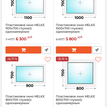
Пластиковое окно MELKE
Пластиковое окно MELKE
1100x700 глухое(с
1000x700 глухое(с
однокамерным
однокамерным
стеклопакетом)
стеклопакетом)
руб
руб
6 300
5 800
7 400
6 800
Артикул:
3568
Артикул:
3562
-14.71 %
-15.15 %
Пластиковое окно MELKE
Пластиковое окно MELKE
900x700 глухое(с
800x700 глухое(с
однокамерным
однокамерным
стеклопакетом)
стеклопакетом)