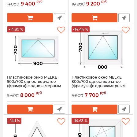
руб
руб
9 400
9 200
11 000
10 800
Артикул:
3727
Артикул:
3724
-14.89 %
-14.44 %
Пластиковое окно MELKE
Пластиковое окно MELKE
900x700 одностворчатое
800x700 одностворчатое
(фрамуга)(с однокамерным
(фрамуга)(с однокамерным
стеклопакетом)
стеклопакетом)
руб
руб
8 000
7 700
9 400
9 000
Артикул:
3722
Артикул:
3720
-14.1 %
-14.63 %