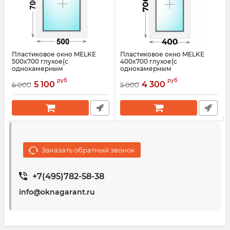
Пластиковое окно MELKE
Пластиковое окно MELKE
500x700 глухое(с
400x700 глухое(с
однокамерным
однокамерным
стеклопакетом)
стеклопакетом)
руб
руб
5 100
4 300
6 000
5 000
Артикул:
3529
Артикул:
3524
Заказать обратный звонок
+7(495)782-58-38
info@oknagarant.ru