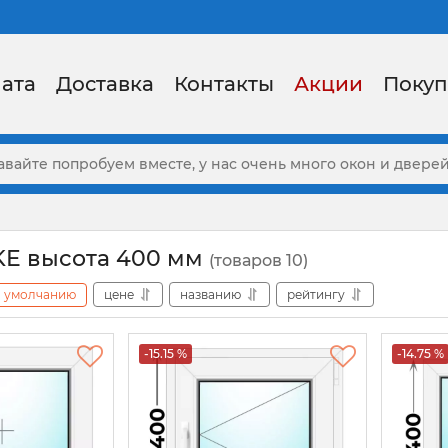
ата
Доставка
Контакты
Акции
Покуп
KE высота 400 мм
(товаров 10)
умолчанию
цене
названию
рейтингу
-15.15 %
-14.75 %