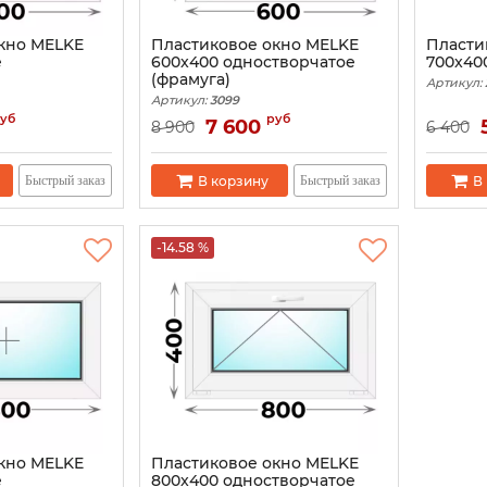
кно MELKE
Пластиковое окно MELKE
Пласти
е
600x400 одностворчатое
700x40
(фрамуга)
Артикул:
Артикул:
3099
уб
руб
7 600
8 900
6 400
В корзину
В
Быстрый заказ
Быстрый заказ
-14.58 %
кно MELKE
Пластиковое окно MELKE
е
800x400 одностворчатое