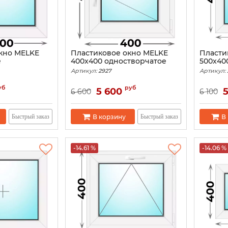
кно MELKE
Пластиковое окно MELKE
Пласти
е
400x400 одностворчатое
500x40
Артикул:
2927
Артикул:
уб
руб
5 600
6 600
6 100
В корзину
В
Быстрый заказ
Быстрый заказ
-14.61 %
-14.06 %