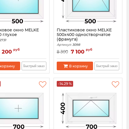
ковое окно MELKE
Пластиковое окно MELKE
0 глухое
500x400 одностворчатое
(фрамуга)
2731
Артикул:
3098
руб
руб
5 200
7 100
8 300
 корзину
В корзину
Быстрый заказ
Быстрый заказ
-14.29 %