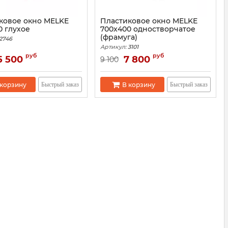
ковое окно MELKE
Пластиковое окно MELKE
0 глухое
700x400 одностворчатое
(фрамуга)
2746
Артикул:
3101
руб
руб
5 500
7 800
9 100
 корзину
В корзину
Быстрый заказ
Быстрый заказ