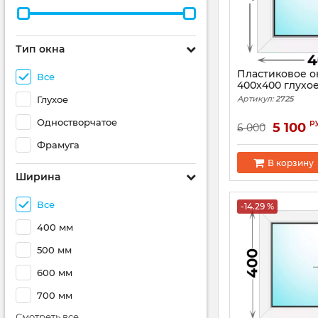
Тип окна
Пластиковое о
Все
400x400 глухо
Глухое
Артикул:
2725
Одностворчатое
р
5 100
6 000
Фрамуга
В корзину
Ширина
Все
-14.29 %
400 мм
500 мм
600 мм
700 мм
Смотреть все