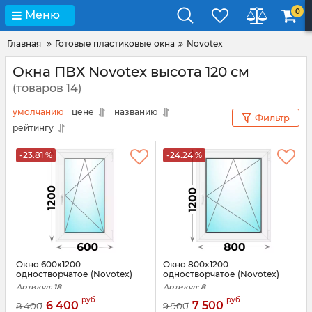
0
Меню
Главная
Готовые пластиковые окна
Novotex
Окна ПВХ Novotex высота 120 см
(товаров 14)
умолчанию
цене
названию
Фильтр
рейтингу
-23.81 %
-24.24 %
Окно 600x1200
Окно 800x1200
одностворчатое (Novotex)
одностворчатое (Novotex)
Артикул:
18
Артикул:
8
руб
руб
6 400
7 500
8 400
9 900