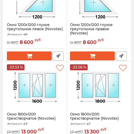
Окно 1200x1200 глухое
Окно 1200x1200 глухое
треугольное левое (Novotex)
треугольное правое
(Novotex)
Артикул:
46
Артикул:
45
руб
руб
8 600
8 600
11 300
11 300
-23.53 %
-23.56 %
Окно 1600x1200
Окно 1800x1200
трехстворчатое (Novotex)
трехстворчатое (Novotex)
Артикул:
43
Артикул:
42
руб
руб
13 000
13 300
17 000
17 400