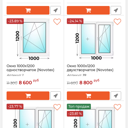
-23.89 %
-24.14 %
Окно 1000x1200
Окно 1000x1200
одностворчатое (Novotex)
двухстворчатое (Novotex)
Артикул:
1
Артикул:
39
руб
руб
8 600
8 800
11 300
11 600
-23.77 %
Топ продаж
-23.81 %