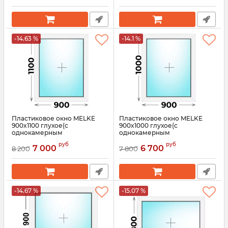
-14.63 %
-14.1 %
Пластиковое окно MELKE
Пластиковое окно MELKE
900x1100 глухое(с
900x1000 глухое(с
однокамерным
однокамерным
стеклопакетом)
стеклопакетом)
руб
руб
7 000
6 700
8 200
7 800
Артикул:
3560
Артикул:
3559
-14.67 %
-15.07 %