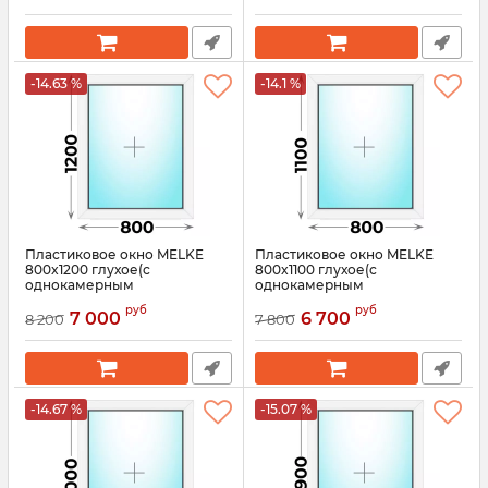
-14.63 %
-14.1 %
Пластиковое окно MELKE
Пластиковое окно MELKE
800x1200 глухое(с
800x1100 глухое(с
однокамерным
однокамерным
стеклопакетом)
стеклопакетом)
руб
руб
7 000
6 700
8 200
7 800
Артикул:
3554
Артикул:
3553
-14.67 %
-15.07 %