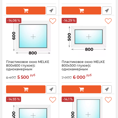
-14.06 %
-14.29 %
Пластиковое окно MELKE
Пластиковое окно MELKE
800x600 глухое(с
800x500 глухое(с
однокамерным
однокамерным
стеклопакетом)
стеклопакетом)
руб
руб
5 500
6 000
6 400
7 000
Артикул:
3548
Артикул:
3547
-14.93 %
-14.1 %