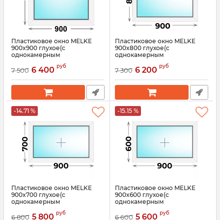
Пластиковое окно MELKE
Пластиковое окно MELKE
900x900 глухое(с
900x800 глухое(с
однокамерным
однокамерным
стеклопакетом)
стеклопакетом)
руб
руб
6 400
6 200
7 500
7 300
Артикул:
3558
Артикул:
3557
-14.71 %
-15.15 %
Пластиковое окно MELKE
Пластиковое окно MELKE
900x700 глухое(с
900x600 глухое(с
однокамерным
однокамерным
стеклопакетом)
стеклопакетом)
руб
руб
5 800
5 600
6 800
6 600
Артикул:
3556
Артикул:
3555