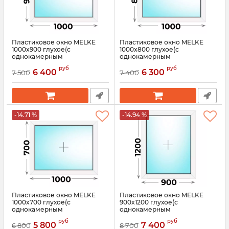
Пластиковое окно MELKE
Пластиковое окно MELKE
1000x900 глухое(с
1000x800 глухое(с
однокамерным
однокамерным
стеклопакетом)
стеклопакетом)
руб
руб
6 400
6 300
7 500
7 400
Артикул:
3564
Артикул:
3563
-14.71 %
-14.94 %
Пластиковое окно MELKE
Пластиковое окно MELKE
1000x700 глухое(с
900x1200 глухое(с
однокамерным
однокамерным
стеклопакетом)
стеклопакетом)
руб
руб
5 800
7 400
6 800
8 700
Артикул:
3562
Артикул:
3561