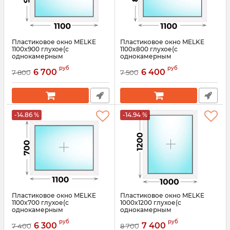
Пластиковое окно MELKE
Пластиковое окно MELKE
1100x900 глухое(с
1100x800 глухое(с
однокамерным
однокамерным
стеклопакетом)
стеклопакетом)
руб
руб
6 700
6 400
7 800
7 500
Артикул:
3570
Артикул:
3569
-14.86 %
-14.94 %
Пластиковое окно MELKE
Пластиковое окно MELKE
1100x700 глухое(с
1000x1200 глухое(с
однокамерным
однокамерным
стеклопакетом)
стеклопакетом)
руб
руб
6 300
7 400
7 400
8 700
Артикул:
3568
Артикул:
3567