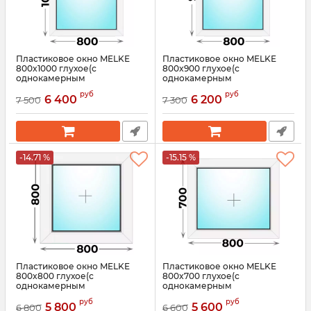
Пластиковое окно MELKE
Пластиковое окно MELKE
800x1000 глухое(с
800x900 глухое(с
однокамерным
однокамерным
стеклопакетом)
стеклопакетом)
руб
руб
6 400
6 200
7 500
7 300
Артикул:
3552
Артикул:
3551
-14.71 %
-15.15 %
Пластиковое окно MELKE
Пластиковое окно MELKE
800x800 глухое(с
800x700 глухое(с
однокамерным
однокамерным
стеклопакетом)
стеклопакетом)
руб
руб
5 800
5 600
6 800
6 600
Артикул:
3550
Артикул:
3549