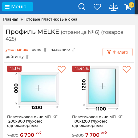
0
Меню
Главная
Готовые пластиковые окна
Профиль MELKE
(страница № 6)
(товаров
425)
умолчанию
цене
названию
Фильтр
рейтингу
-14.1 %
-14.44 %
Пластиковое окно MELKE
Пластиковое окно MELKE
1200x800 глухое(с
1100x1200 глухое(с
однокамерным
однокамерным
стеклопакетом)
стеклопакетом)
руб
руб
6 700
7 700
7 800
9 000
Артикул:
3574
Артикул:
3573