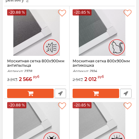
рейтингу
-20.88 %
-20.85 %
Москитная сетка 800x900мм
Москитная сетка 800x900мм
антипыльца
антикошка
Артикул:
2378
Артикул:
2104
руб
руб
2 566
2 012
3 243
2 542
-20.88 %
-20.85 %