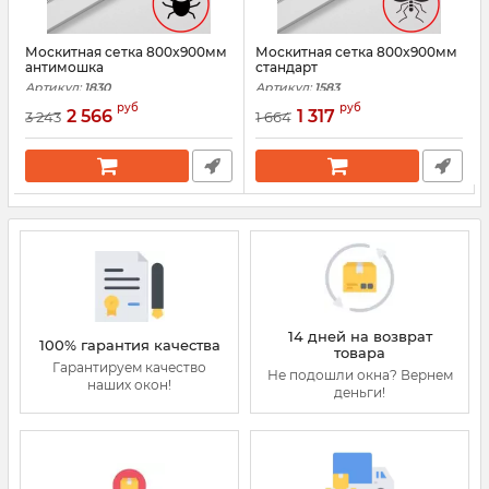
Москитная сетка 800x900мм
Москитная сетка 800x900мм
антимошка
стандарт
Артикул:
1830
Артикул:
1583
руб
руб
2 566
1 317
3 243
1 664
14 дней на возврат
100% гарантия качества
товара
Гарантируем качество
Не подошли окна? Вернем
наших окон!
деньги!