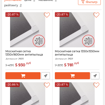
Фильтр
рейтингу
-20.87 %
-20.87 %
Москитная сетка
Москитная сетка 1350x1550мм
1350x1600мм антипыльца
антипыльца
Артикул:
2513
Артикул:
2512
руб
руб
5 930
5 781
7 494
7 306
-20.86 %
-20.87 %