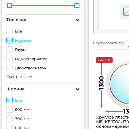
Тип окна
Все
Круглое
Сортировать по:
Глухое
Одностворчатое
-14.66 %
Двухстворчатое
Смотреть все
Ширина
Все
600 мм
Круглое пласт
700 мм
MELKE 1300x130
однокамерны
800 мм