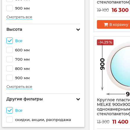
стеклопакетом
Артикул:
3623
900 мм
16 300
19 100
Смотреть все
В корзину
Высота
Все
-14.29 %
600 мм
700 мм
800 мм
900 мм
Смотреть все
Другие фильтры
Круглое пласт
MELKE 900x900
однокамерны
Все
стеклопакетом
скидки, акции, распродажа
Артикул:
3619
11 400
13 300