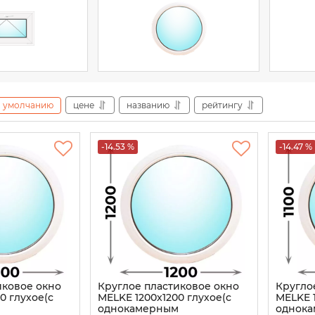
умолчанию
цене
названию
рейтингу
-14.53 %
-14.47 %
иковое окно
Круглое пластиковое окно
Кругло
0 глухое(с
MELKE 1200x1200 глухое(с
MELKE 1
м
однокамерным
однок