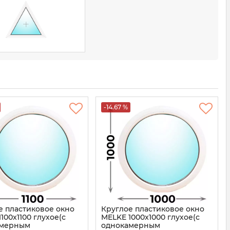
-14.67 %
е пластиковое окно
Круглое пластиковое окно
100x1100 глухое(с
MELKE 1000x1000 глухое(с
амерным
однокамерным