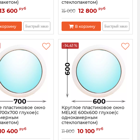
пакетом)
стеклопакетом)
3621
Артикул:
3620
руб
руб
13 600
12 800
15 000
 корзину
В корзину
Быстрый заказ
Быстрый заказ
-14.41 %
е пластиковое окно
Круглое пластиковое окно
700x700 глухое(с
MELKE 600x600 глухое(с
амерным
однокамерным
пакетом)
стеклопакетом)
3617
Артикул:
3616
руб
руб
10 400
10 100
11 800