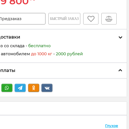
9 800
Предзаказ
БЫСТРЫЙ ЗАКАЗ
доставки
 со склада -
бесплатно
 автомобилем
до
100
0
кг
-
200
0
рублей
оплаты
Глухое