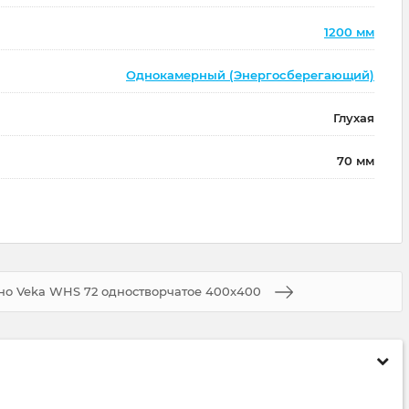
1200 мм
Однокамерный (Энергосберегающий)
Глухая
70 мм
но Veka WHS 72 одностворчатое 400x400