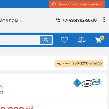
Заказать обратный звонок
ателям
+7(495)782-58-38
0
1200x1200-whs72-gl
Артикул:
зыв
де
руб